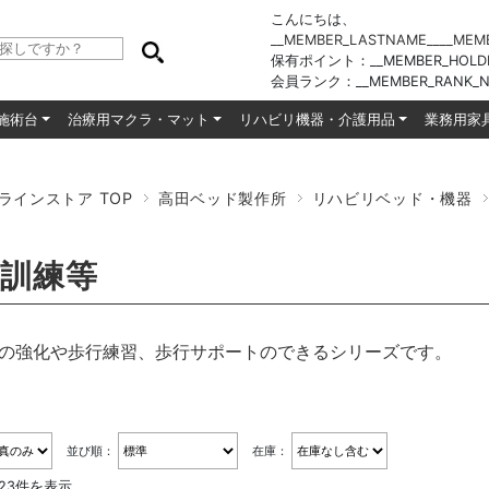
こんにちは、
__MEMBER_LASTNAME__
__MEM
保有ポイント：
__MEMBER_HOLD
会員ランク：
__MEMBER_RANK_N
施術台
治療用マクラ・マット
リハビリ機器・介護用品
業務用家
ラインストア TOP
高田ベッド製作所
リハビリベッド・機器
訓練等
の強化や歩行練習、歩行サポートのできるシリーズです。
並び順：
在庫：
～23件を表示