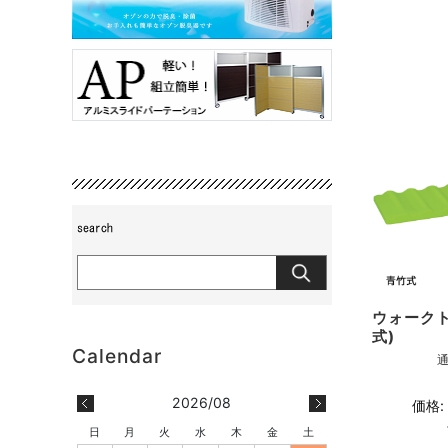
ウォーク
式)
通
2026/08
価格:
日
月
火
水
木
金
土