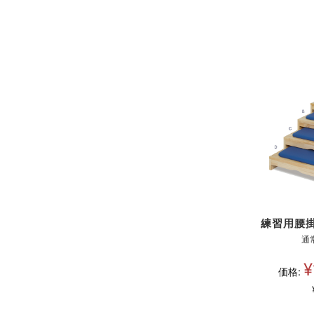
練習用腰掛
通
¥
価格: