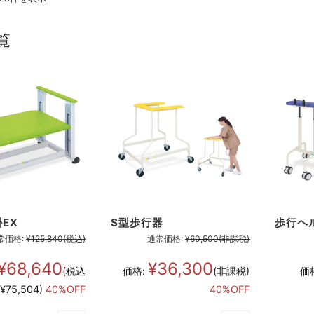
覧
EX
S型歩行器
歩行ヘ
常価格:
¥125,840
(税込)
通常価格:
¥60,500
(非課税)
¥68,640
¥36,300
(税込
価格:
(非課税)
価
¥75,504)
40%OFF
40%OFF