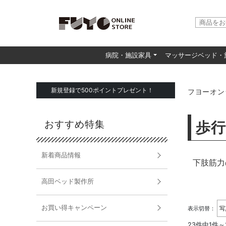
病院・施設家具
マッサージベッド・
新規登録で500ポイントプレゼント！
フヨーオン
おすすめ特集
歩行
新着商品情報
下肢筋力
高田ベッド製作所
お買い得キャンペーン
表示切替：
23件中1件