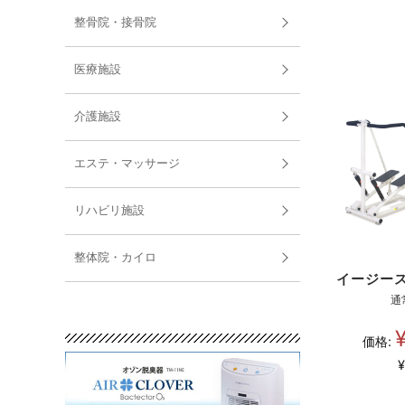
整骨院・接骨院
医療施設
介護施設
エステ・マッサージ
リハビリ施設
整体院・カイロ
イージー
通
価格:
¥