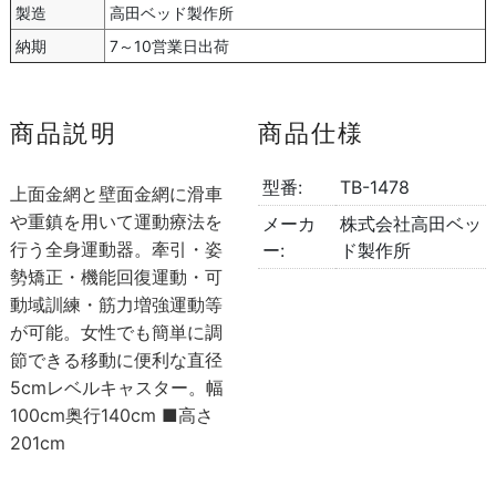
製造
高田ベッド製作所
納期
7～10営業日出荷
商品説明
商品仕様
型番:
TB-1478
上面金網と壁面金網に滑車
や重鎮を用いて運動療法を
メーカ
株式会社高田ベッ
行う全身運動器。牽引・姿
ー:
ド製作所
勢矯正・機能回復運動・可
動域訓練・筋力増強運動等
が可能。女性でも簡単に調
節できる移動に便利な直径
5cmレベルキャスター。幅
100cm奥行140cm ■高さ
201cm