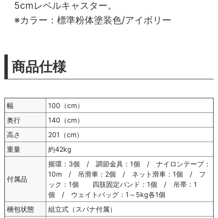
5cmレベルキャスター。
※カラー：標準粉体塗装色/アイボリー
商品仕様
幅
100（cm）
奥行
140（cm）
高さ
201（cm）
重量
約42kg
握環：3個 / 調節金具：1個 / ナイロンテープ：
10m / 吊滑車：2個 / ネット滑車：1個 / フ
付属品
ック：1個 四肢固定バンド：1個 / 吊帯：1
個 / ウェイトバッグ：1～5kg各1個
梱包状態
組立式（スパナ付属）