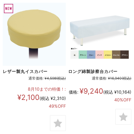
レザー製丸イスカバー
ロング綿製診察台カバー
通常価格:
¥4,598
(税込)
通常価格:
¥16,940
(税込)
8月10までの特価！:
¥9,240
価格:
(税込 ¥10,164)
¥2,100
(税込 ¥2,310)
40%OFF
49%OFF