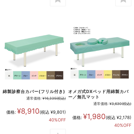
綿製診察台カバー(フリル付き)
オメガ式DXベッド用綿製カバ
ー／無孔マット
通常価格:
¥16,335
(税込)
通常価格:
¥3,630
(税込)
¥8,910
価格:
(税込 ¥9,801)
¥1,980
価格:
(税込 ¥2,178)
40%OFF
40%OFF