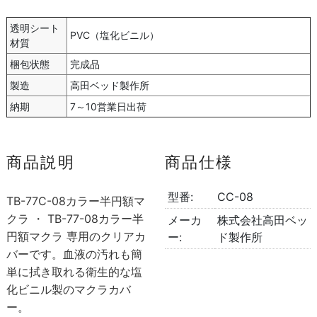
透明シート
PVC（塩化ビニル）
材質
梱包状態
完成品
製造
高田ベッド製作所
納期
7～10営業日出荷
商品説明
商品仕様
型番:
CC-08
TB-77C-08カラー半円額マ
クラ ・ TB-77-08カラー半
メーカ
株式会社高田ベッ
円額マクラ 専用のクリアカ
ー:
ド製作所
バーです。血液の汚れも簡
単に拭き取れる衛生的な塩
化ビニル製のマクラカバ
ー。